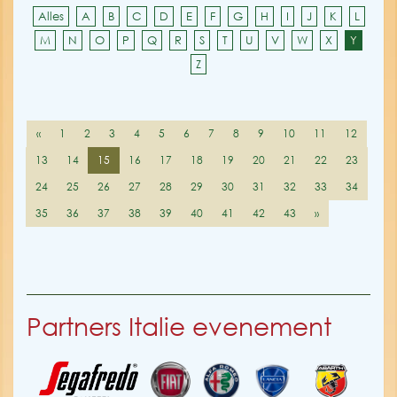
Alles
A
B
C
D
E
F
G
H
I
J
K
L
M
N
O
P
Q
R
S
T
U
V
W
X
Y
Z
«
1
2
3
4
5
6
7
8
9
10
11
12
13
14
15
16
17
18
19
20
21
22
23
24
25
26
27
28
29
30
31
32
33
34
35
36
37
38
39
40
41
42
43
»
Partners Italie evenement