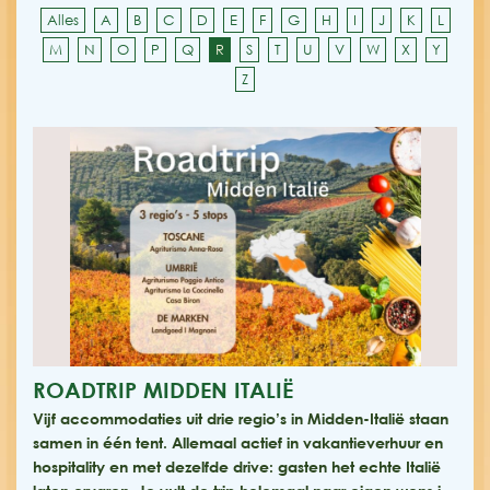
Alles
A
B
C
D
E
F
G
H
I
J
K
L
M
N
O
P
Q
R
S
T
U
V
W
X
Y
Z
ROADTRIP MIDDEN ITALIË
Vijf accommodaties uit drie regio’s in Midden-Italië staan
samen in één tent. Allemaal actief in vakantieverhuur en
hospitality en met dezelfde drive: gasten het echte Italië