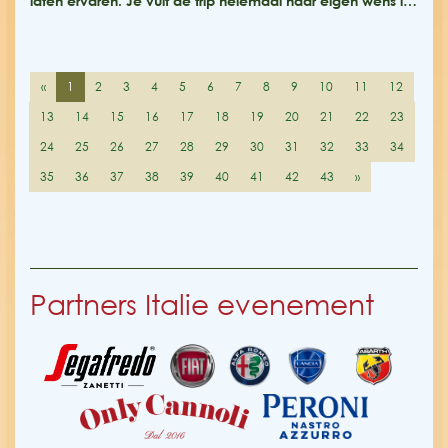
laten ervaren. Je vult de trip helemaal naar eigen wens i…
«
1
2
3
4
5
6
7
8
9
10
11
12
13
14
15
16
17
18
19
20
21
22
23
24
25
26
27
28
29
30
31
32
33
34
35
36
37
38
39
40
41
42
43
»
Partners Italie evenement