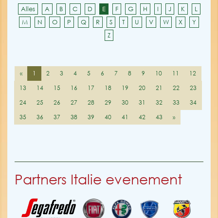
Alles
A
B
C
D
E
F
G
H
I
J
K
L
M
N
O
P
Q
R
S
T
U
V
W
X
Y
Z
«
1
2
3
4
5
6
7
8
9
10
11
12
13
14
15
16
17
18
19
20
21
22
23
24
25
26
27
28
29
30
31
32
33
34
35
36
37
38
39
40
41
42
43
»
Partners Italie evenement