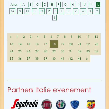
Alles
A
B
C
D
E
F
G
H
I
J
K
L
M
N
O
P
Q
R
S
T
U
V
W
X
Y
Z
«
1
2
3
4
5
6
7
8
9
10
11
12
13
14
15
16
17
18
19
20
21
22
23
24
25
26
27
28
29
30
31
32
33
34
35
36
37
38
39
40
41
42
43
»
Partners Italie evenement