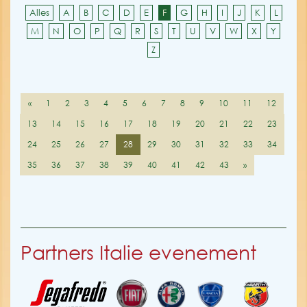
Alles
A
B
C
D
E
F
G
H
I
J
K
L
M
N
O
P
Q
R
S
T
U
V
W
X
Y
Z
«
1
2
3
4
5
6
7
8
9
10
11
12
13
14
15
16
17
18
19
20
21
22
23
24
25
26
27
28
29
30
31
32
33
34
35
36
37
38
39
40
41
42
43
»
Partners Italie evenement