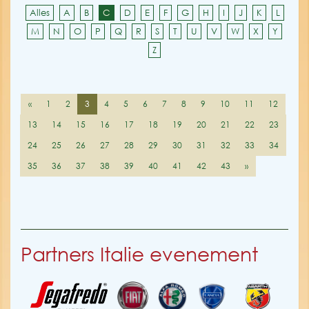
Alles
A
B
C
D
E
F
G
H
I
J
K
L
M
N
O
P
Q
R
S
T
U
V
W
X
Y
Z
«
1
2
3
4
5
6
7
8
9
10
11
12
13
14
15
16
17
18
19
20
21
22
23
24
25
26
27
28
29
30
31
32
33
34
35
36
37
38
39
40
41
42
43
»
Partners Italie evenement