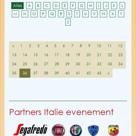
Alles
A
B
C
D
E
F
G
H
I
J
K
L
M
N
O
P
Q
R
S
T
U
V
W
X
Y
Z
«
1
2
3
4
5
6
7
8
9
10
11
12
13
14
15
16
17
18
19
20
21
22
23
24
25
26
27
28
29
30
31
32
33
34
35
36
37
38
39
40
41
42
43
»
Partners Italie evenement