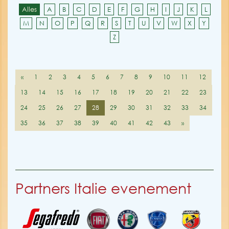
Alles
A
B
C
D
E
F
G
H
I
J
K
L
M
N
O
P
Q
R
S
T
U
V
W
X
Y
Z
«
1
2
3
4
5
6
7
8
9
10
11
12
13
14
15
16
17
18
19
20
21
22
23
24
25
26
27
28
29
30
31
32
33
34
35
36
37
38
39
40
41
42
43
»
Partners Italie evenement