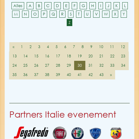
Alles
A
B
C
D
E
F
G
H
I
J
K
L
M
N
O
P
Q
R
S
T
U
V
W
X
Y
Z
«
1
2
3
4
5
6
7
8
9
10
11
12
13
14
15
16
17
18
19
20
21
22
23
24
25
26
27
28
29
30
31
32
33
34
35
36
37
38
39
40
41
42
43
»
Partners Italie evenement