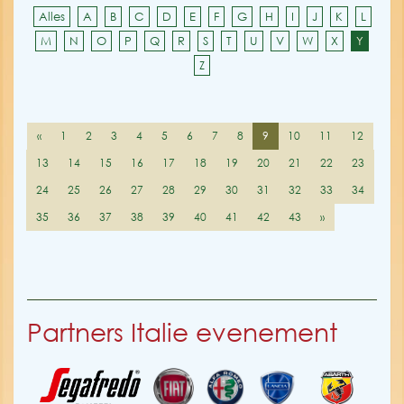
Alles
A
B
C
D
E
F
G
H
I
J
K
L
M
N
O
P
Q
R
S
T
U
V
W
X
Y
Z
«
1
2
3
4
5
6
7
8
9
10
11
12
13
14
15
16
17
18
19
20
21
22
23
24
25
26
27
28
29
30
31
32
33
34
35
36
37
38
39
40
41
42
43
»
Partners Italie evenement