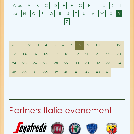
Alles
A
B
C
D
E
F
G
H
I
J
K
L
M
N
O
P
Q
R
S
T
U
V
W
X
Y
Z
«
1
2
3
4
5
6
7
8
9
10
11
12
13
14
15
16
17
18
19
20
21
22
23
24
25
26
27
28
29
30
31
32
33
34
35
36
37
38
39
40
41
42
43
»
Partners Italie evenement