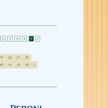
U
V
W
X
Y
Z
19
20
21
22
40
41
42
43
»