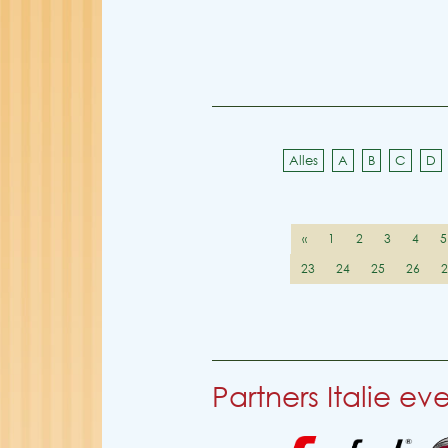
Alles
A
B
C
D
«
1
2
3
4
5
23
24
25
26
Partners Italie e