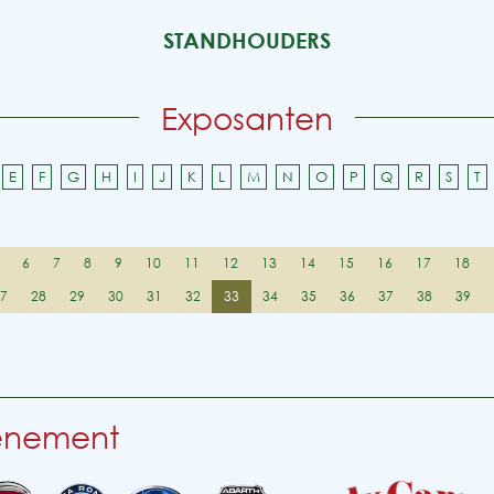
STANDHOUDERS
Exposanten
E
F
G
H
I
J
K
L
M
N
O
P
Q
R
S
T
6
7
8
9
10
11
12
13
14
15
16
17
18
27
28
29
30
31
32
33
34
35
36
37
38
39
venement