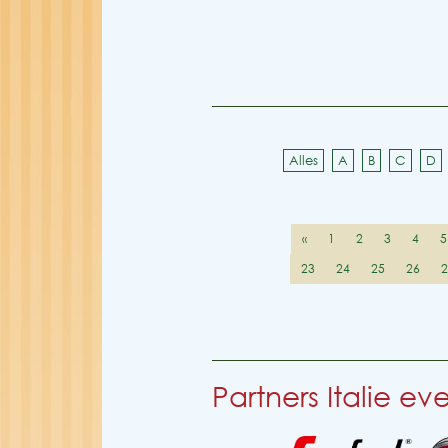
Alles
A
B
C
D
«
1
2
3
4
5
23
24
25
26
Partners Italie e