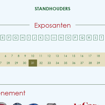
STANDHOUDERS
Exposanten
E
F
G
H
I
J
K
L
M
N
O
P
Q
R
S
T
6
7
8
9
10
11
12
13
14
15
16
17
18
27
28
29
30
31
32
33
34
35
36
37
38
39
venement