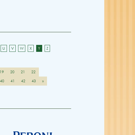
U
V
W
X
Y
Z
19
20
21
22
40
41
42
43
»