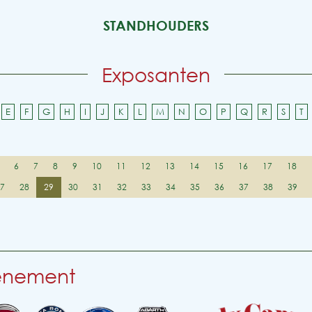
STANDHOUDERS
Exposanten
E
F
G
H
I
J
K
L
M
N
O
P
Q
R
S
T
6
7
8
9
10
11
12
13
14
15
16
17
18
27
28
29
30
31
32
33
34
35
36
37
38
39
venement