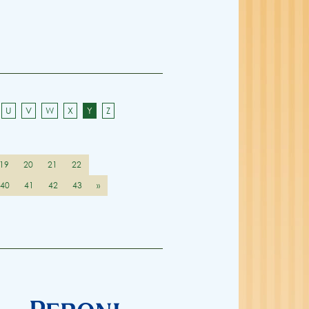
U
V
W
X
Y
Z
19
20
21
22
40
41
42
43
»