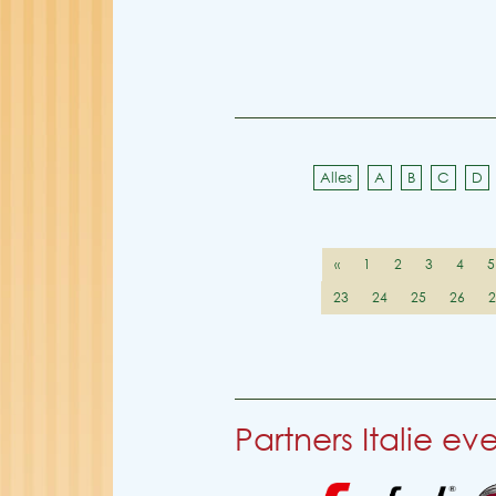
Alles
A
B
C
D
«
1
2
3
4
5
23
24
25
26
Partners Italie e