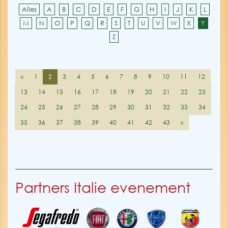
Alles
A
B
C
D
E
F
G
H
I
J
K
L
M
N
O
P
Q
R
S
T
U
V
W
X
Y
Z
«
1
2
3
4
5
6
7
8
9
10
11
12
13
14
15
16
17
18
19
20
21
22
23
24
25
26
27
28
29
30
31
32
33
34
35
36
37
38
39
40
41
42
43
»
Partners Italie evenement