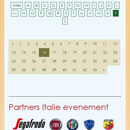
Alles
A
B
C
D
E
F
G
H
I
J
K
L
M
N
O
P
Q
R
S
T
U
V
W
X
Y
Z
«
1
2
3
4
5
6
7
8
9
10
11
12
13
14
15
16
17
18
19
20
21
22
23
24
25
26
27
28
29
30
31
32
33
34
35
36
37
38
39
40
41
42
43
»
Partners Italie evenement