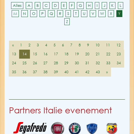
Alles
A
B
C
D
E
F
G
H
I
J
K
L
M
N
O
P
Q
R
S
T
U
V
W
X
Y
Z
«
1
2
3
4
5
6
7
8
9
10
11
12
13
14
15
16
17
18
19
20
21
22
23
24
25
26
27
28
29
30
31
32
33
34
35
36
37
38
39
40
41
42
43
»
Partners Italie evenement