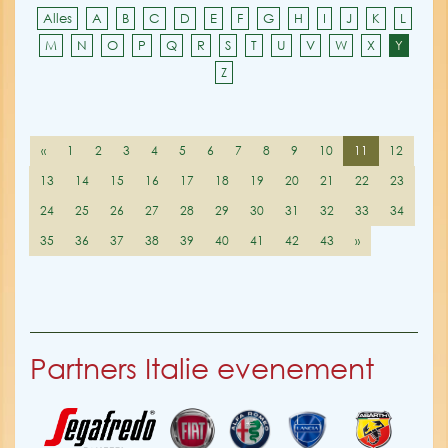
Alles
A
B
C
D
E
F
G
H
I
J
K
L
M
N
O
P
Q
R
S
T
U
V
W
X
Y
Z
«
1
2
3
4
5
6
7
8
9
10
11
12
13
14
15
16
17
18
19
20
21
22
23
24
25
26
27
28
29
30
31
32
33
34
35
36
37
38
39
40
41
42
43
»
Partners Italie evenement