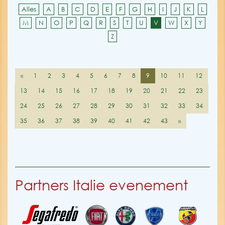
Alles
A
B
C
D
E
F
G
H
I
J
K
L
M
N
O
P
Q
R
S
T
U
V
W
X
Y
Z
«
1
2
3
4
5
6
7
8
9
10
11
12
13
14
15
16
17
18
19
20
21
22
23
24
25
26
27
28
29
30
31
32
33
34
35
36
37
38
39
40
41
42
43
»
Partners Italie evenement