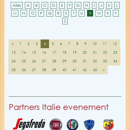
Alles
A
B
C
D
E
F
G
H
I
J
K
L
M
N
O
P
Q
R
S
T
U
V
W
X
Y
Z
«
1
2
3
4
5
6
7
8
9
10
11
12
13
14
15
16
17
18
19
20
21
22
23
24
25
26
27
28
29
30
31
32
33
34
35
36
37
38
39
40
41
42
43
»
Partners Italie evenement