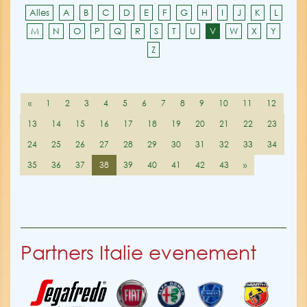
Alles
A
B
C
D
E
F
G
H
I
J
K
L
M
N
O
P
Q
R
S
T
U
V
W
X
Y
Z
«
1
2
3
4
5
6
7
8
9
10
11
12
13
14
15
16
17
18
19
20
21
22
23
24
25
26
27
28
29
30
31
32
33
34
35
36
37
38
39
40
41
42
43
»
Partners Italie evenement