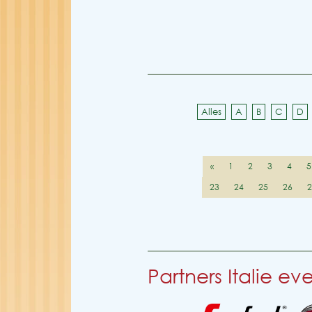
Alles
A
B
C
D
«
1
2
3
4
5
23
24
25
26
Partners Italie e