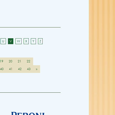
U
V
W
X
Y
Z
19
20
21
22
40
41
42
43
»