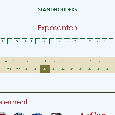
STANDHOUDERS
Exposanten
E
F
G
H
I
J
K
L
M
N
O
P
Q
R
S
T
6
7
8
9
10
11
12
13
14
15
16
17
18
27
28
29
30
31
32
33
34
35
36
37
38
39
venement