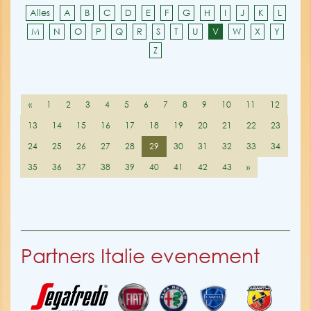
Alles
A
B
C
D
E
F
G
H
I
J
K
L
M
N
O
P
Q
R
S
T
U
V
W
X
Y
Z
«
1
2
3
4
5
6
7
8
9
10
11
12
13
14
15
16
17
18
19
20
21
22
23
24
25
26
27
28
29
30
31
32
33
34
35
36
37
38
39
40
41
42
43
»
Partners Italie evenement