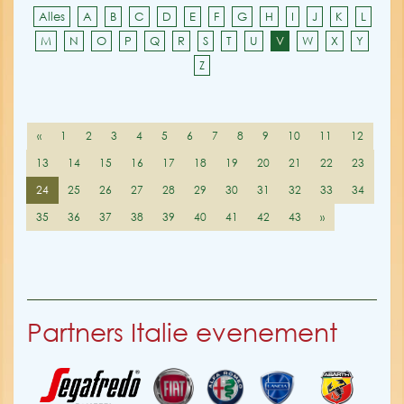
Alles
A
B
C
D
E
F
G
H
I
J
K
L
M
N
O
P
Q
R
S
T
U
V
W
X
Y
Z
«
1
2
3
4
5
6
7
8
9
10
11
12
13
14
15
16
17
18
19
20
21
22
23
24
25
26
27
28
29
30
31
32
33
34
35
36
37
38
39
40
41
42
43
»
Partners Italie evenement