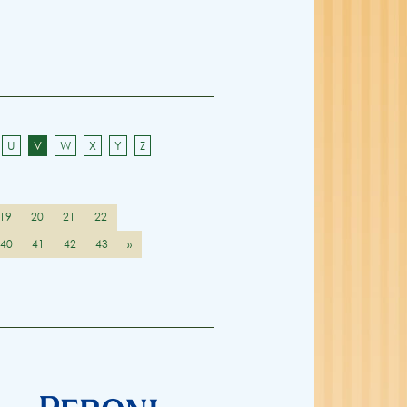
U
V
W
X
Y
Z
19
20
21
22
40
41
42
43
»