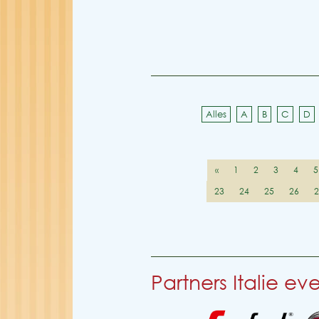
Alles
A
B
C
D
«
1
2
3
4
5
23
24
25
26
Partners Italie e