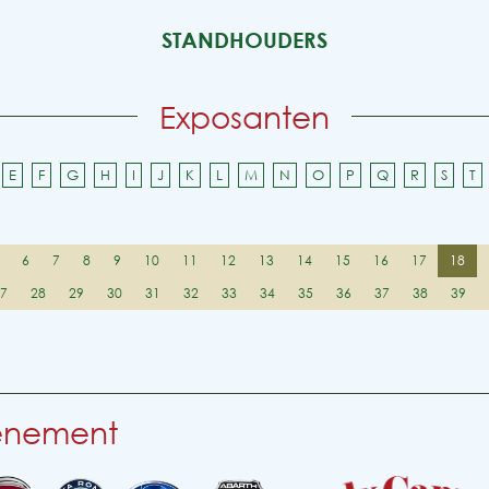
STANDHOUDERS
Exposanten
E
F
G
H
I
J
K
L
M
N
O
P
Q
R
S
T
6
7
8
9
10
11
12
13
14
15
16
17
18
27
28
29
30
31
32
33
34
35
36
37
38
39
venement