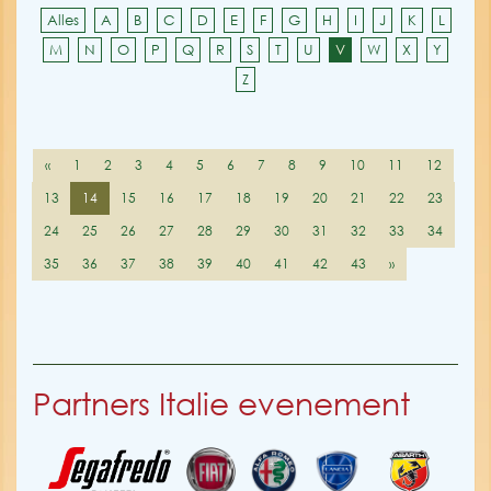
Alles
A
B
C
D
E
F
G
H
I
J
K
L
M
N
O
P
Q
R
S
T
U
V
W
X
Y
Z
«
1
2
3
4
5
6
7
8
9
10
11
12
13
14
15
16
17
18
19
20
21
22
23
24
25
26
27
28
29
30
31
32
33
34
35
36
37
38
39
40
41
42
43
»
Partners Italie evenement