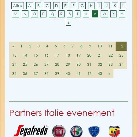
Alles
A
B
C
D
E
F
G
H
I
J
K
L
M
N
O
P
Q
R
S
T
U
V
W
X
Y
Z
«
1
2
3
4
5
6
7
8
9
10
11
12
13
14
15
16
17
18
19
20
21
22
23
24
25
26
27
28
29
30
31
32
33
34
35
36
37
38
39
40
41
42
43
»
Partners Italie evenement