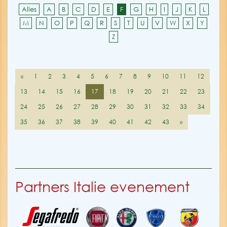
Alles
A
B
C
D
E
F
G
H
I
J
K
L
M
N
O
P
Q
R
S
T
U
V
W
X
Y
Z
«
1
2
3
4
5
6
7
8
9
10
11
12
13
14
15
16
17
18
19
20
21
22
23
24
25
26
27
28
29
30
31
32
33
34
35
36
37
38
39
40
41
42
43
»
Partners Italie evenement