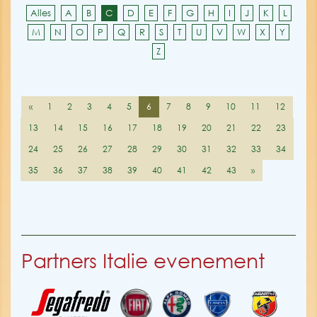
Alles
A
B
C
D
E
F
G
H
I
J
K
L
M
N
O
P
Q
R
S
T
U
V
W
X
Y
Z
«
1
2
3
4
5
6
7
8
9
10
11
12
13
14
15
16
17
18
19
20
21
22
23
24
25
26
27
28
29
30
31
32
33
34
35
36
37
38
39
40
41
42
43
»
Partners Italie evenement