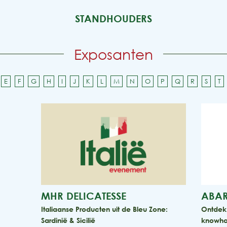
STANDHOUDERS
Exposanten
E
F
G
H
I
J
K
L
M
N
O
P
Q
R
S
T
MHR DELICATESSE
ABAR
Italiaanse Producten uit de Bleu Zone:
Ontdek 
Sardinië & Sicilië
knowho