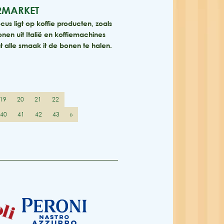
2MARKET
cus ligt op koffie producten, zoals
onen uit Italië en koffiemachines
 alle smaak it de bonen te halen.
19
20
21
22
40
41
42
43
»