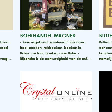
BOEKHANDEL WAGNER
BUTT
lness
- Zeer uitgebreid assortiment Italiaanse
Butternu
eraad
kookboeken, reisboeken, boeken in
dat een
Italiaanse taal, boeken over Italië. -
honden
s verg…
Bijzonder is de aanwezigheid van de aut…
namelij