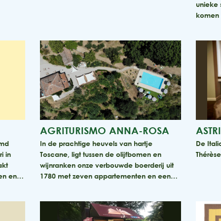
unieke 
komen 
AGRITURISMO ANNA-ROSA
ASTR
emd
In de prachtige heuvels van hartje
De Ital
i in
Toscane, ligt tussen de olijfbomen en
Thérèse
akt
wijnranken onze verbouwde boerderij uit
den en…
1780 met zeven appartementen en een…