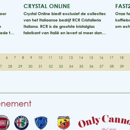
CRYSTAL ONLINE
FAST
voor
Crystal Online biedt exclusief de collecties
Onze fo
van het Italiaanse bedrijf RCR Cristalleria
koffieb
e
Italiana. RCR is de grootste kristalglas
om echt
smede t…
fabrikant van Italië en levert al meer dan…
6
7
8
9
10
11
12
13
14
15
16
17
18
27
28
29
30
31
32
33
34
35
36
37
38
39
venement