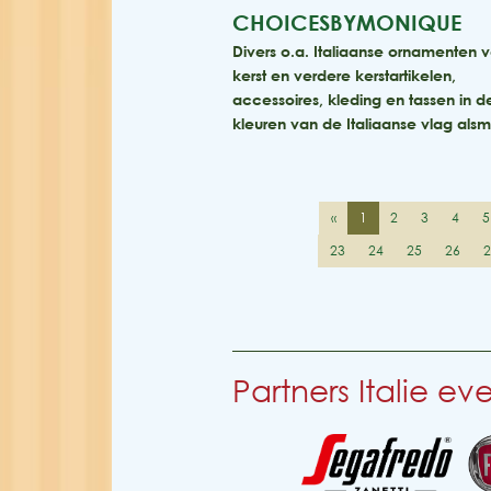
CHOICESBYMONIQUE
Divers o.a. Italiaanse ornamenten 
kerst en verdere kerstartikelen,
accessoires, kleding en tassen in d
kleuren van de Italiaanse vlag al
«
1
2
3
4
5
23
24
25
26
Partners Italie e