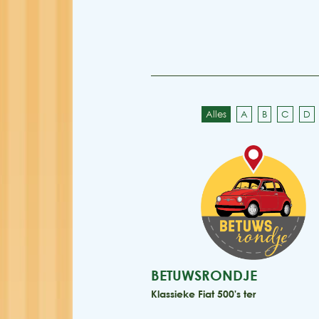
Alles
A
B
C
D
BETUWSRONDJE
Klassieke Fiat 500's ter