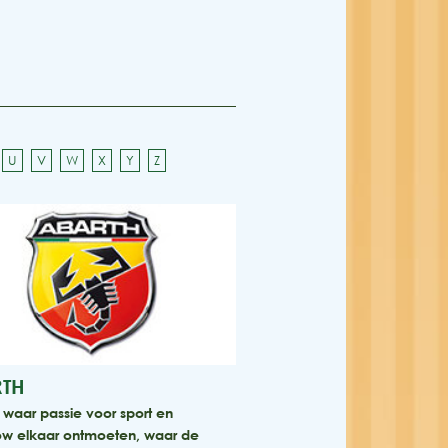
U
V
W
X
Y
Z
TH
waar passie voor sport en
w elkaar ontmoeten, waar de