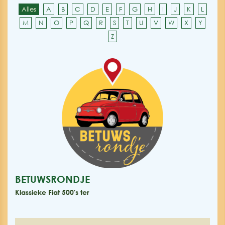
Alles
A
B
C
D
E
F
G
H
I
J
K
L
M
N
O
P
Q
R
S
T
U
V
W
X
Y
Z
BETUWSRONDJE
Klassieke Fiat 500's ter