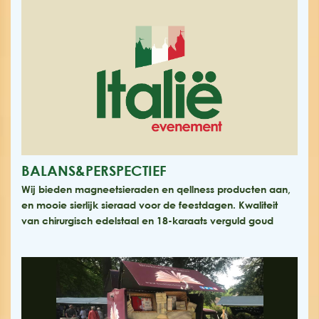
BALANS&PERSPECTIEF
Wij bieden magneetsieraden en qellness producten aan,
en mooie sierlijk sieraad voor de feestdagen. Kwaliteit
van chirurgisch edelstaal en 18-karaats verguld goud