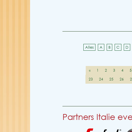
Alles
A
B
C
D
«
1
2
3
4
5
23
24
25
26
Partners Italie e