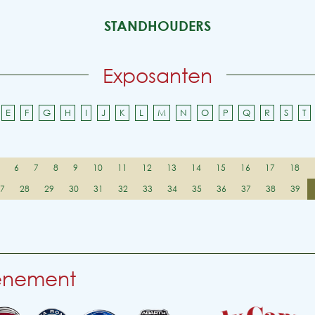
STANDHOUDERS
Exposanten
E
F
G
H
I
J
K
L
M
N
O
P
Q
R
S
T
6
7
8
9
10
11
12
13
14
15
16
17
18
27
28
29
30
31
32
33
34
35
36
37
38
39
venement