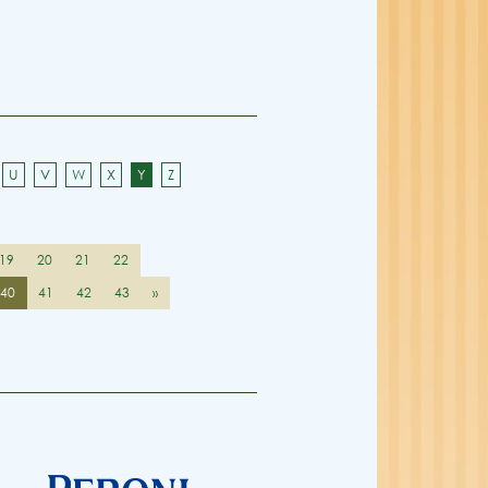
U
V
W
X
Y
Z
19
20
21
22
40
41
42
43
»